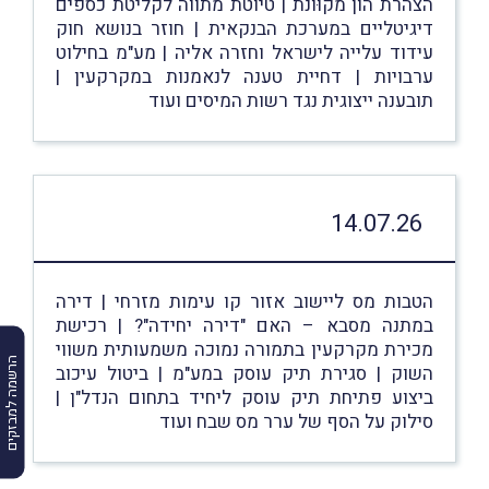
הצהרת הון מקוּונת | טיוטת מתווה לקליטת כספים
דיגיטליים במערכת הבנקאית | חוזר בנושא חוק
עידוד עלייה לישראל וחזרה אליה | מע"מ בחילוט
ערבויות | דחיית טענה לנאמנות במקרקעין |
תובענה ייצוגית נגד רשות המיסים ועוד
14.07.26
הטבות מס ליישוב אזור קו עימות מזרחי | דירה
במתנה מסבא – האם "דירה יחידה"? | רכישת
מכירת מקרקעין בתמורה נמוכה משמעותית משווי
הרשמה למבזקים
השוק | סגירת תיק עוסק במע"מ | ביטול עיכוב
ביצוע פתיחת תיק עוסק ליחיד בתחום הנדל"ן |
סילוק על הסף של ערר מס שבח ועוד