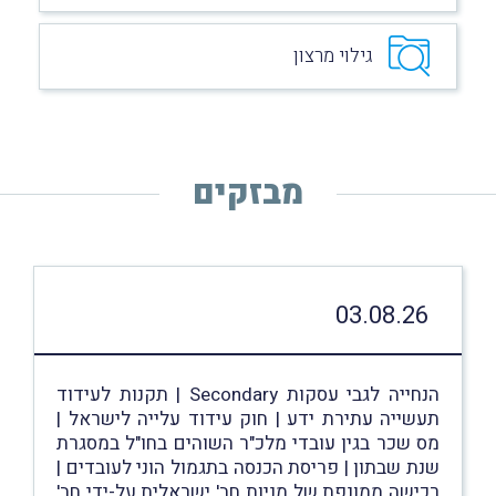
גילוי מרצון
מבזקים
03.08.26
הנחייה לגבי עסקות Secondary | תקנות לעידוד
תעשייה עתירת ידע | חוק עידוד עלייה לישראל |
מס שכר בגין עובדי מלכ"ר השוהים בחו"ל במסגרת
שנת שבתון | פריסת הכנסה בתגמול הוני לעובדים |
רכישה ממונפת של מניות חב' ישראלית על-ידי חב'